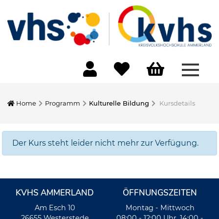
Menü 
Home
Programm
Kulturelle Bildung
Kursdetails
Der Kurs steht leider nicht mehr zur Verfügung.
KVHS AMMERLAND
ÖFFNUNGSZEITEN
Am Esch 10
Montag - Mittwoch
26655 Westerstede
08:00 - 12:00 Uhr, 14:00 -