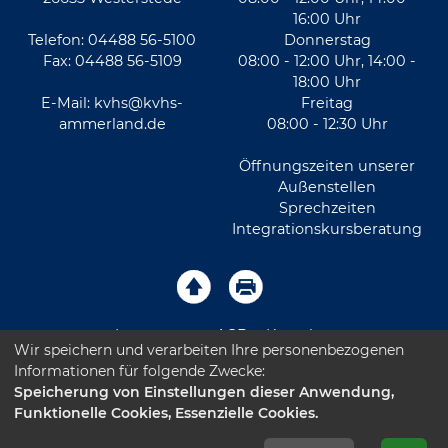
16:00 Uhr
Telefon: 04488 56-5100
Donnerstag
Fax: 04488 56-5109
08:00 - 12:00 Uhr, 14:00 -
18:00 Uhr
E-Mail:
kvhs@kvhs-
Freitag
ammerland.de
08:00 - 12:30 Uhr
Öffnungszeiten unserer
Außenstellen
Sprechzeiten
Integrationskursberatung
Impressum
AGB
Kontakt
Wir speichern und verarbeiten Ihre personenbezogenen
Informationen für folgende Zwecke:
Sitemap
Datenschutz
Leichte Sprache
Speicherung von Einstellungen dieser Anwendung,
Funktionelle Cookies, Essenzielle Cookies.
Barrierefreiheitserklärung