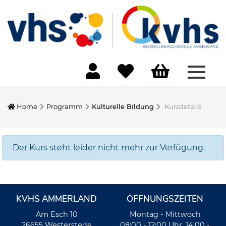
Menü 
Home
Programm
Kulturelle Bildung
Kursdetails
Der Kurs steht leider nicht mehr zur Verfügung.
KVHS AMMERLAND
ÖFFNUNGSZEITEN
Am Esch 10
Montag - Mittwoch
26655 Westerstede
08:00 - 12:00 Uhr, 14:00 -