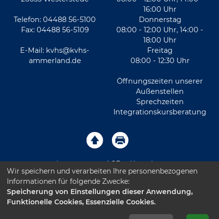
16:00 Uhr
Telefon: 04488 56-5100
Donnerstag
Fax: 04488 56-5109
08:00 - 12:00 Uhr, 14:00 -
18:00 Uhr
E-Mail:
kvhs@kvhs-
Freitag
ammerland.de
08:00 - 12:30 Uhr
Öffnungszeiten unserer
Außenstellen
Sprechzeiten
Integrationskursberatung
Impressum
AGB
Kontakt
Wir speichern und verarbeiten Ihre personenbezogenen
Informationen für folgende Zwecke:
Sitemap
Datenschutz
Leichte Sprache
Speicherung von Einstellungen dieser Anwendung,
Funktionelle Cookies, Essenzielle Cookies.
Barrierefreiheitserklärung