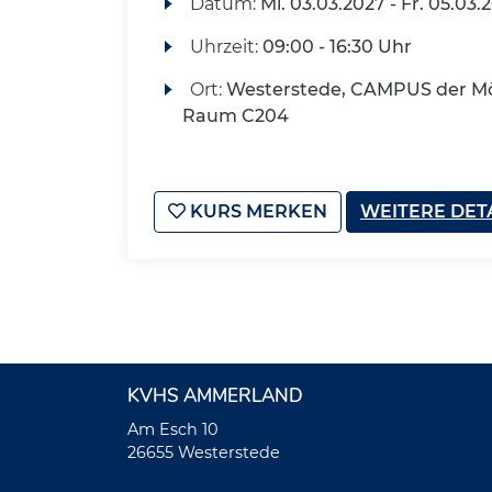
Datum:
Mi.
03.03.2027 -
Fr.
05.03.
Uhrzeit:
09:00 - 16:30 Uhr
Ort:
Westerstede, CAMPUS der Mö
Raum C204
KURS MERKEN
WEITERE DET
KVHS AMMERLAND
Am Esch 10
26655 Westerstede