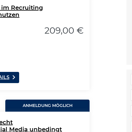
z im Recruiting
nutzen
209,00 €
AILS
ANMELDUNG MÖGLICH
echt
cial Media unbedingt