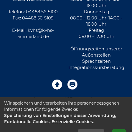
16:00 Uhr
Telefon: 04488 56-5100
Donnerstag
Fax: 04488 56-5109
08:00 - 12:00 Uhr, 14:00 -
18:00 Uhr
E-Mail:
kvhs@kvhs-
Freitag
ammerland.de
08:00 - 12:30 Uhr
Öffnungszeiten unserer
Außenstellen
Sprechzeiten
Integrationskursberatung
Impressum
AGB
Kontakt
Wir speichern und verarbeiten Ihre personenbezogenen
Informationen für folgende Zwecke:
Sitemap
Datenschutz
Leichte Sprache
Speicherung von Einstellungen dieser Anwendung,
Funktionelle Cookies, Essenzielle Cookies.
Barrierefreiheitserklärung