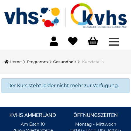
Menü 
Home
Programm
Gesundheit
Kursdetails
Der Kurs steht leider nicht mehr zur Verfügung.
KVHS AMMERLAND
ÖFFNUNGSZEITEN
Am Esch 10
Montag - Mittwoch
26655 Westerstede
08:00 - 12:00 Uhr, 14:00 -