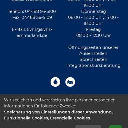
16:00 Uhr
Telefon: 04488 56-5100
Donnerstag
Fax: 04488 56-5109
08:00 - 12:00 Uhr, 14:00 -
18:00 Uhr
E-Mail:
kvhs@kvhs-
Freitag
ammerland.de
08:00 - 12:30 Uhr
Öffnungszeiten unserer
Außenstellen
Sprechzeiten
Integrationskursberatung
Impressum
AGB
Kontakt
Wir speichern und verarbeiten Ihre personenbezogenen
Informationen für folgende Zwecke:
Sitemap
Datenschutz
Leichte Sprache
Speicherung von Einstellungen dieser Anwendung,
Funktionelle Cookies, Essenzielle Cookies.
Barrierefreiheitserklärung