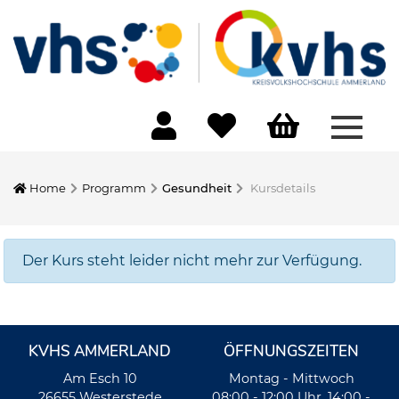
Menü 
Home
Programm
Gesundheit
Kursdetails
Der Kurs steht leider nicht mehr zur Verfügung.
KVHS AMMERLAND
ÖFFNUNGSZEITEN
Am Esch 10
Montag - Mittwoch
26655 Westerstede
08:00 - 12:00 Uhr, 14:00 -