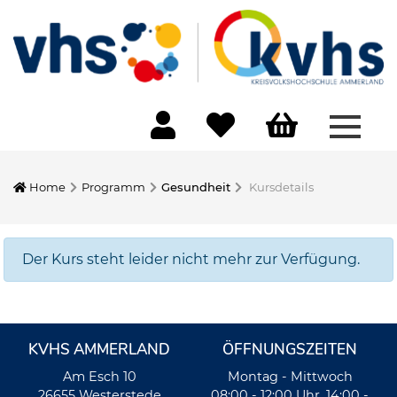
Menü 
Home
Programm
Gesundheit
Kursdetails
Der Kurs steht leider nicht mehr zur Verfügung.
KVHS AMMERLAND
ÖFFNUNGSZEITEN
Am Esch 10
Montag - Mittwoch
26655 Westerstede
08:00 - 12:00 Uhr, 14:00 -