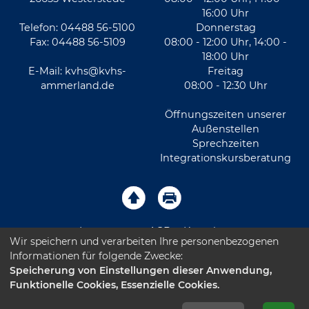
16:00 Uhr
Telefon: 04488 56-5100
Donnerstag
Fax: 04488 56-5109
08:00 - 12:00 Uhr, 14:00 -
18:00 Uhr
E-Mail:
kvhs@kvhs-
Freitag
ammerland.de
08:00 - 12:30 Uhr
Öffnungszeiten unserer
Außenstellen
Sprechzeiten
Integrationskursberatung
Impressum
AGB
Kontakt
Wir speichern und verarbeiten Ihre personenbezogenen
Informationen für folgende Zwecke:
Sitemap
Datenschutz
Leichte Sprache
Speicherung von Einstellungen dieser Anwendung,
Funktionelle Cookies, Essenzielle Cookies.
Barrierefreiheitserklärung