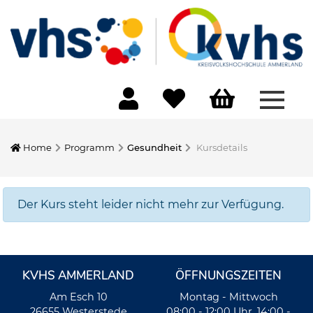
Menü 
Home
Programm
Gesundheit
Kursdetails
Der Kurs steht leider nicht mehr zur Verfügung.
KVHS AMMERLAND
ÖFFNUNGSZEITEN
Am Esch 10
Montag - Mittwoch
26655 Westerstede
08:00 - 12:00 Uhr, 14:00 -