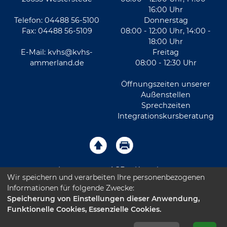
16:00 Uhr
Telefon: 04488 56-5100
Donnerstag
Fax: 04488 56-5109
08:00 - 12:00 Uhr, 14:00 -
18:00 Uhr
E-Mail:
kvhs@kvhs-
Freitag
ammerland.de
08:00 - 12:30 Uhr
Öffnungszeiten unserer
Außenstellen
Sprechzeiten
Integrationskursberatung
Impressum
AGB
Kontakt
Wir speichern und verarbeiten Ihre personenbezogenen
Informationen für folgende Zwecke:
Sitemap
Datenschutz
Leichte Sprache
Speicherung von Einstellungen dieser Anwendung,
Funktionelle Cookies, Essenzielle Cookies.
Barrierefreiheitserklärung