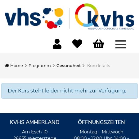
Menü 
Home
Programm
Gesundheit
Kursdetails
Der Kurs steht leider nicht mehr zur Verfügung.
KVHS AMMERLAND
ÖFFNUNGSZEITEN
Am Esch 10
Montag - Mittwoch
26655 Westerstede
08:00 - 12:00 Uhr, 14:00 -