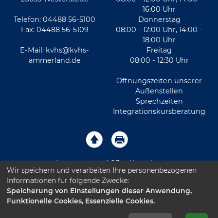
16:00 Uhr
Telefon: 04488 56-5100
Donnerstag
Fax: 04488 56-5109
08:00 - 12:00 Uhr, 14:00 -
18:00 Uhr
E-Mail:
kvhs@kvhs-
Freitag
ammerland.de
08:00 - 12:30 Uhr
Öffnungszeiten unserer
Außenstellen
Sprechzeiten
Integrationskursberatung
Impressum
AGB
Kontakt
Wir speichern und verarbeiten Ihre personenbezogenen
Informationen für folgende Zwecke:
Sitemap
Datenschutz
Leichte Sprache
Speicherung von Einstellungen dieser Anwendung,
Funktionelle Cookies, Essenzielle Cookies.
Barrierefreiheitserklärung