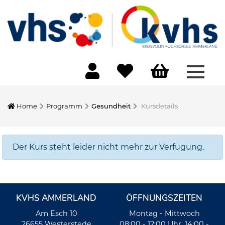
Menü 
Home
Programm
Gesundheit
Kursdetails
Der Kurs steht leider nicht mehr zur Verfügung.
KVHS AMMERLAND
ÖFFNUNGSZEITEN
Am Esch 10
Montag - Mittwoch
26655 Westerstede
08:00 - 12:00 Uhr, 14:00 -