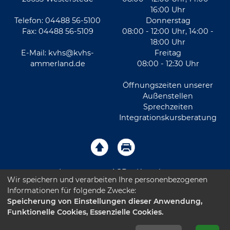
16:00 Uhr
Telefon: 04488 56-5100
Donnerstag
Fax: 04488 56-5109
08:00 - 12:00 Uhr, 14:00 -
18:00 Uhr
E-Mail:
kvhs@kvhs-
Freitag
ammerland.de
08:00 - 12:30 Uhr
Öffnungszeiten unserer
Außenstellen
Sprechzeiten
Integrationskursberatung
Impressum
AGB
Kontakt
Wir speichern und verarbeiten Ihre personenbezogenen
Informationen für folgende Zwecke:
Sitemap
Datenschutz
Leichte Sprache
Speicherung von Einstellungen dieser Anwendung,
Funktionelle Cookies, Essenzielle Cookies.
Barrierefreiheitserklärung