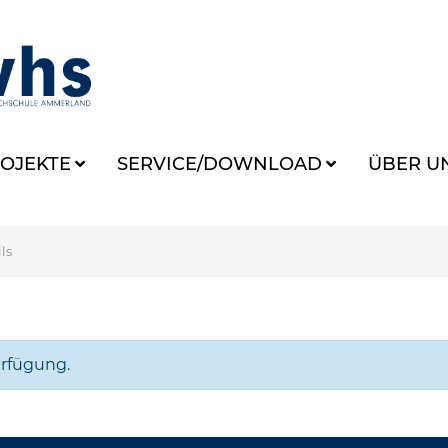
OJEKTE
SERVICE/DOWNLOAD
ÜBER U
ls
erfügung.