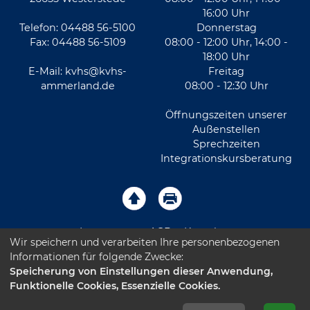
16:00 Uhr
Telefon: 04488 56-5100
Donnerstag
Fax: 04488 56-5109
08:00 - 12:00 Uhr, 14:00 -
18:00 Uhr
E-Mail:
kvhs@kvhs-
Freitag
ammerland.de
08:00 - 12:30 Uhr
Öffnungszeiten unserer
Außenstellen
Sprechzeiten
Integrationskursberatung
Impressum
AGB
Kontakt
Wir speichern und verarbeiten Ihre personenbezogenen
Informationen für folgende Zwecke:
Sitemap
Datenschutz
Leichte Sprache
Speicherung von Einstellungen dieser Anwendung,
Funktionelle Cookies, Essenzielle Cookies.
Barrierefreiheitserklärung