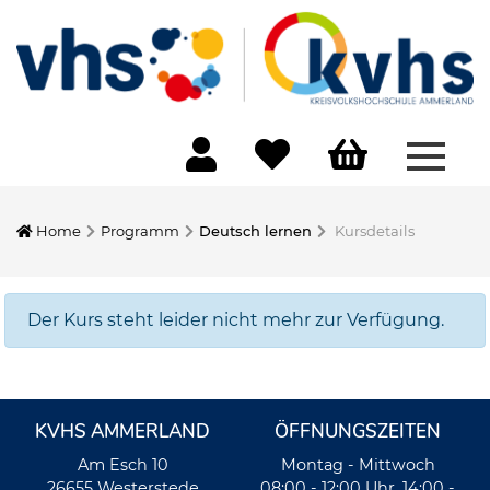
Menü 
Home
Programm
Deutsch lernen
Kursdetails
Der Kurs steht leider nicht mehr zur Verfügung.
KVHS AMMERLAND
ÖFFNUNGSZEITEN
Am Esch 10
Montag - Mittwoch
26655 Westerstede
08:00 - 12:00 Uhr, 14:00 -