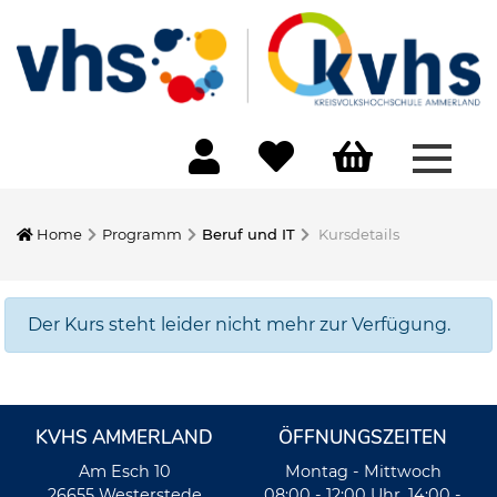
Menü 
Home
Programm
Beruf und IT
Kursdetails
Der Kurs steht leider nicht mehr zur Verfügung.
KVHS AMMERLAND
ÖFFNUNGSZEITEN
Am Esch 10
Montag - Mittwoch
26655 Westerstede
08:00 - 12:00 Uhr, 14:00 -