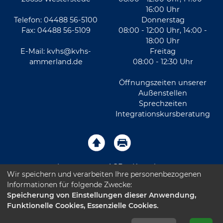
16:00 Uhr
Telefon: 04488 56-5100
Donnerstag
Fax: 04488 56-5109
08:00 - 12:00 Uhr, 14:00 -
18:00 Uhr
E-Mail:
kvhs@kvhs-
Freitag
ammerland.de
08:00 - 12:30 Uhr
Öffnungszeiten unserer
Außenstellen
Sprechzeiten
Integrationskursberatung
Impressum
AGB
Kontakt
Wir speichern und verarbeiten Ihre personenbezogenen
Informationen für folgende Zwecke:
Sitemap
Datenschutz
Leichte Sprache
Speicherung von Einstellungen dieser Anwendung,
Funktionelle Cookies, Essenzielle Cookies.
Barrierefreiheitserklärung