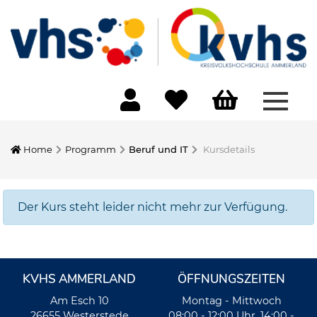
Menü 
Home
Programm
Beruf und IT
Kursdetails
Der Kurs steht leider nicht mehr zur Verfügung.
KVHS AMMERLAND
ÖFFNUNGSZEITEN
Am Esch 10
Montag - Mittwoch
26655 Westerstede
08:00 - 12:00 Uhr, 14:00 -