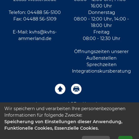
16:00 Uhr
Telefon: 04488 56-5100
Donnerstag
Fax: 04488 56-5109
08:00 - 12:00 Uhr, 14:00 -
18:00 Uhr
E-Mail:
kvhs@kvhs-
Freitag
ammerland.de
08:00 - 12:30 Uhr
Öffnungszeiten unserer
Außenstellen
Sprechzeiten
Integrationskursberatung
Impressum
AGB
Kontakt
Wir speichern und verarbeiten Ihre personenbezogenen
Informationen für folgende Zwecke:
Sitemap
Datenschutz
Leichte Sprache
Speicherung von Einstellungen dieser Anwendung,
Funktionelle Cookies, Essenzielle Cookies.
Barrierefreiheitserklärung