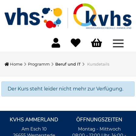
Menü 
Home
Programm
Beruf und IT
Kursdetails
Der Kurs steht leider nicht mehr zur Verfügung.
KVHS AMMERLAND
ÖFFNUNGSZEITEN
Am Esch 10
Montag - Mittwoch
26655 Westerstede
08:00 - 12:00 Uhr, 14:00 -