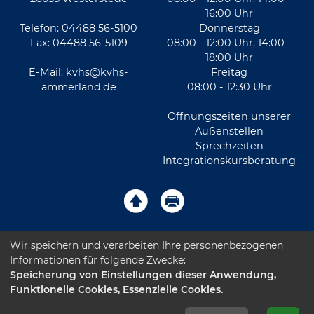
16:00 Uhr
Telefon: 04488 56-5100
Donnerstag
Fax: 04488 56-5109
08:00 - 12:00 Uhr, 14:00 -
18:00 Uhr
E-Mail:
kvhs@kvhs-
Freitag
ammerland.de
08:00 - 12:30 Uhr
Öffnungszeiten unserer
Außenstellen
Sprechzeiten
Integrationskursberatung
Impressum
AGB
Kontakt
Wir speichern und verarbeiten Ihre personenbezogenen
Informationen für folgende Zwecke:
Sitemap
Datenschutz
Leichte Sprache
Speicherung von Einstellungen dieser Anwendung,
Funktionelle Cookies, Essenzielle Cookies.
Barrierefreiheitserklärung