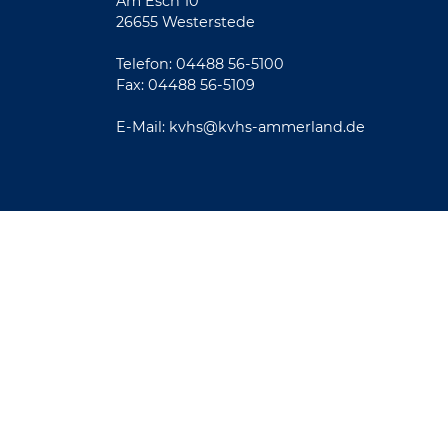
Am Esch 10
26655 Westerstede
Telefon: 04488 56-5100
Fax: 04488 56-5109
E-Mail:
kvhs@kvhs-ammerland.de