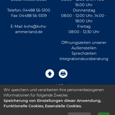
16:00 Uhr
Telefon: 04488 56-5100
Donnerstag
Fax: 04488 56-5109
08:00 - 12:00 Uhr, 14:00 -
18:00 Uhr
E-Mail:
kvhs@kvhs-
Freitag
ammerland.de
08:00 - 12:30 Uhr
Öffnungszeiten unserer
Außenstellen
Sprechzeiten
Integrationskursberatung
Impressum
AGB
Kontakt
Wir speichern und verarbeiten Ihre personenbezogenen
Informationen für folgende Zwecke:
Sitemap
Datenschutz
Leichte Sprache
Speicherung von Einstellungen dieser Anwendung,
Funktionelle Cookies, Essenzielle Cookies.
Barrierefreiheitserklärung