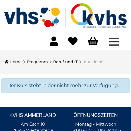
Menü 
Home
Programm
Beruf und IT
Kursdetails
Der Kurs steht leider nicht mehr zur Verfügung.
KVHS AMMERLAND
ÖFFNUNGSZEITEN
Am Esch 10
Montag - Mittwoch
26655 Westerstede
08:00 - 12:00 Uhr, 14:00 -