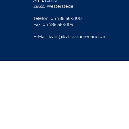
Am Esch 10
26655 Westerstede
Telefon: 04488 56-5100
Fax: 04488 56-5109
E-Mail:
kvhs@kvhs-ammerland.de