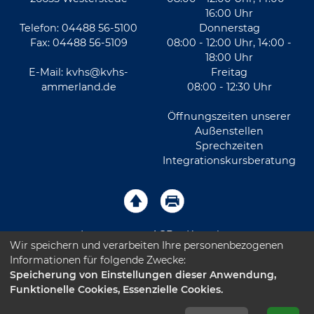
16:00 Uhr
Telefon: 04488 56-5100
Donnerstag
Fax: 04488 56-5109
08:00 - 12:00 Uhr, 14:00 -
18:00 Uhr
E-Mail:
kvhs@kvhs-
Freitag
ammerland.de
08:00 - 12:30 Uhr
Öffnungszeiten unserer
Außenstellen
Sprechzeiten
Integrationskursberatung
Impressum
AGB
Kontakt
Wir speichern und verarbeiten Ihre personenbezogenen
Informationen für folgende Zwecke:
Sitemap
Datenschutz
Leichte Sprache
Speicherung von Einstellungen dieser Anwendung,
Funktionelle Cookies, Essenzielle Cookies.
Barrierefreiheitserklärung