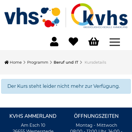
Menü 
Home
Programm
Beruf und IT
Kursdetails
Der Kurs steht leider nicht mehr zur Verfügung.
KVHS AMMERLAND
ÖFFNUNGSZEITEN
Am Esch 10
Montag - Mittwoch
26655 Westerstede
08:00 - 12:00 Uhr, 14:00 -