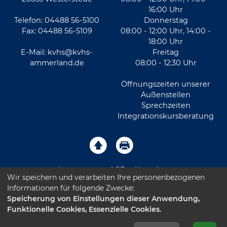
16:00 Uhr
Telefon: 04488 56-5100
Donnerstag
Fax: 04488 56-5109
08:00 - 12:00 Uhr, 14:00 -
18:00 Uhr
E-Mail:
kvhs@kvhs-
Freitag
ammerland.de
08:00 - 12:30 Uhr
Öffnungszeiten unserer
Außenstellen
Sprechzeiten
Integrationskursberatung
Impressum
AGB
Kontakt
Wir speichern und verarbeiten Ihre personenbezogenen
Informationen für folgende Zwecke:
Sitemap
Datenschutz
Leichte Sprache
Speicherung von Einstellungen dieser Anwendung,
Funktionelle Cookies, Essenzielle Cookies.
Barrierefreiheitserklärung