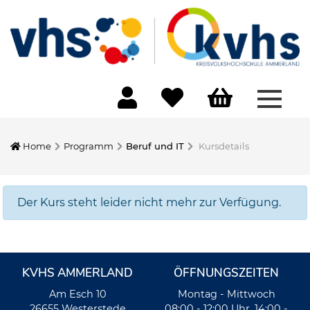
Menü 
Home
Programm
Beruf und IT
Kursdetails
Der Kurs steht leider nicht mehr zur Verfügung.
KVHS AMMERLAND
ÖFFNUNGSZEITEN
Am Esch 10
Montag - Mittwoch
26655 Westerstede
08:00 - 12:00 Uhr, 14:00 -