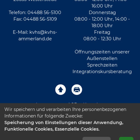
16:00 Uhr
Telefon: 04488 56-5100
Donnerstag
Fax: 04488 56-5109
08:00 - 12:00 Uhr, 14:00 -
18:00 Uhr
E-Mail:
kvhs@kvhs-
Freitag
ammerland.de
08:00 - 12:30 Uhr
Öffnungszeiten unserer
Außenstellen
Sprechzeiten
Integrationskursberatung
Impressum
AGB
Kontakt
Wir speichern und verarbeiten Ihre personenbezogenen
Informationen für folgende Zwecke:
Sitemap
Datenschutz
Leichte Sprache
Speicherung von Einstellungen dieser Anwendung,
Funktionelle Cookies, Essenzielle Cookies.
Barrierefreiheitserklärung