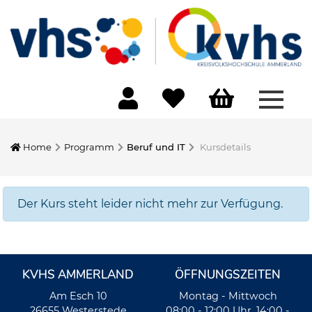
Menü 
Home
Programm
Beruf und IT
Kursdetails
Der Kurs steht leider nicht mehr zur Verfügung.
KVHS AMMERLAND
ÖFFNUNGSZEITEN
Am Esch 10
Montag - Mittwoch
26655 Westerstede
08:00 - 12:00 Uhr, 14:00 -