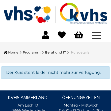
Menü 
Home
Programm
Beruf und IT
Kursdetails
Der Kurs steht leider nicht mehr zur Verfügung.
KVHS AMMERLAND
ÖFFNUNGSZEITEN
Am Esch 10
Montag - Mittwoch
26655 Westerstede
08:00 - 12:00 Uhr, 14:00 -