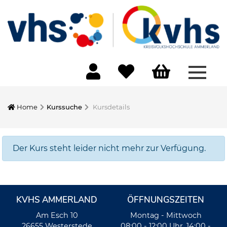
Menü 
Home
Kurssuche
Kursdetails
Der Kurs steht leider nicht mehr zur Verfügung.
KVHS AMMERLAND
ÖFFNUNGSZEITEN
Am Esch 10
Montag - Mittwoch
26655 Westerstede
08:00 - 12:00 Uhr, 14:00 -