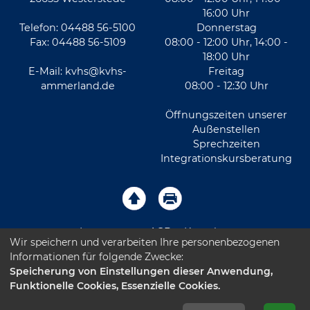
16:00 Uhr
Telefon: 04488 56-5100
Donnerstag
Fax: 04488 56-5109
08:00 - 12:00 Uhr, 14:00 -
18:00 Uhr
E-Mail:
kvhs@kvhs-
Freitag
ammerland.de
08:00 - 12:30 Uhr
Öffnungszeiten unserer
Außenstellen
Sprechzeiten
Integrationskursberatung
Impressum
AGB
Kontakt
Wir speichern und verarbeiten Ihre personenbezogenen
Informationen für folgende Zwecke:
Sitemap
Datenschutz
Leichte Sprache
Speicherung von Einstellungen dieser Anwendung,
Funktionelle Cookies, Essenzielle Cookies.
Barrierefreiheitserklärung