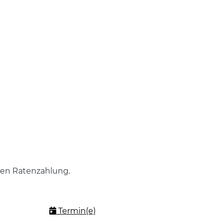
hen Ratenzahlung.
Termin(e)