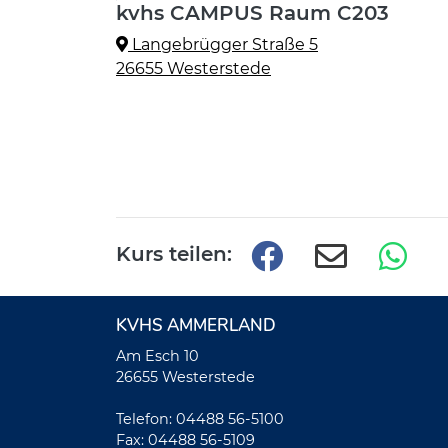
kvhs CAMPUS Raum C203
Langebrügger Straße 5
26655 Westerstede
Kurs teilen:
KVHS AMMERLAND
Am Esch 10
26655 Westerstede
Telefon: 04488 56-5100
Fax: 04488 56-5109