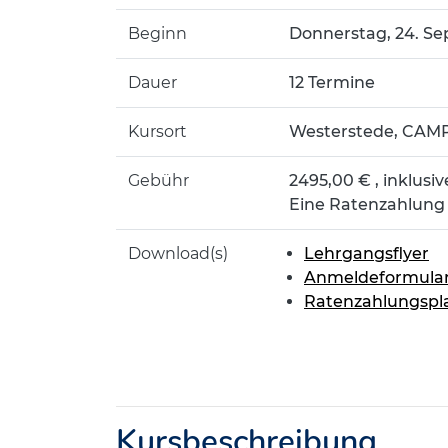
Beginn
Donnerstag, 24. Sep
Dauer
12 Termine
Kursort
Westerstede, CAMP
Gebühr
2495,00 € , inklusi
Eine Ratenzahlung 
Download(s)
Lehrgangsflyer
Anmeldeformula
Ratenzahlungspl
Kursbeschreibung