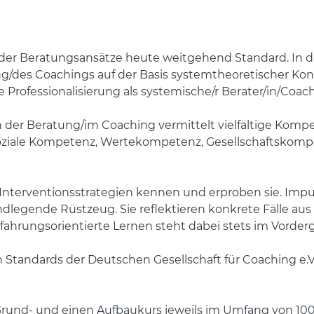
der Beratungsansätze heute weitgehend Standard. In di
g/des Coachings auf der Basis systemtheoretischer Kon
 Professionalisierung als systemische/r Berater/in/Coach
der Beratung/im Coaching vermittelt vielfältige Komp
oziale Kompetenz, Wertekompetenz, Gesellschaftsko
n Interventionsstrategien kennen und erproben sie. Imp
dlegende Rüstzeug. Sie reflektieren konkrete Fälle aus
fahrungsorientierte Lernen steht dabei stets im Vorder
en Standards der Deutschen Gesellschaft für Coaching e.V.
en Grund- und einen Aufbaukurs jeweils im Umfang von 1