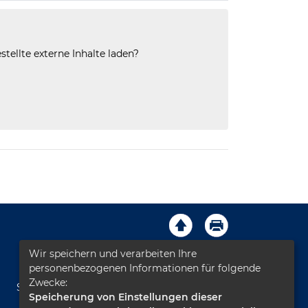
stellte externe Inhalte laden?
Wir speichern und verarbeiten Ihre
Impressum
AGB
Kontakt
personenbezogenen Informationen für folgende
Zwecke:
Sitemap
Datenschutz
Leichte Sprache
Speicherung von Einstellungen dieser