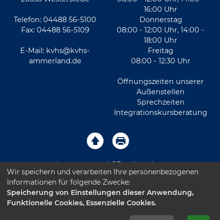
16:00 Uhr
Telefon: 04488 56-5100
Donnerstag
Fax: 04488 56-5109
08:00 - 12:00 Uhr, 14:00 -
18:00 Uhr
E-Mail:
kvhs@kvhs-
Freitag
ammerland.de
08:00 - 12:30 Uhr
Öffnungszeiten unserer
Außenstellen
Sprechzeiten
Integrationskursberatung
Impressum
AGB
Kontakt
Wir speichern und verarbeiten Ihre personenbezogenen
Informationen für folgende Zwecke:
Sitemap
Datenschutz
Leichte Sprache
Speicherung von Einstellungen dieser Anwendung,
Funktionelle Cookies, Essenzielle Cookies.
Barrierefreiheitserklärung