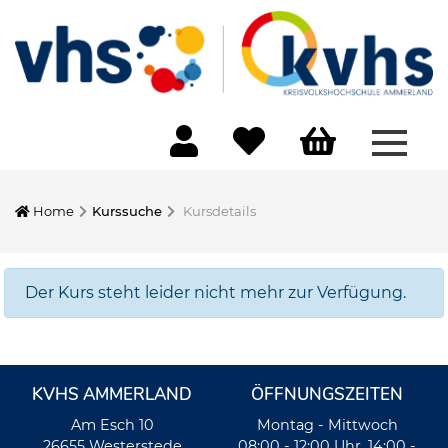
Menü 
Home
Kurssuche
Kursdetails
Der Kurs steht leider nicht mehr zur Verfügung.
KVHS AMMERLAND
ÖFFNUNGSZEITEN
Am Esch 10
Montag - Mittwoch
26655 Westerstede
08:00 - 12:00 Uhr, 14:00 -