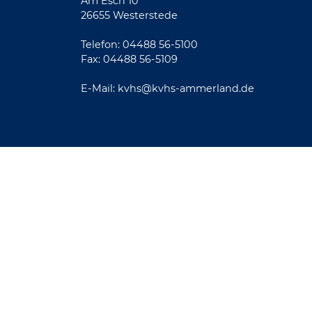
Am Esch 10
26655 Westerstede
Telefon: 04488 56-5100
Fax: 04488 56-5109
E-Mail:
kvhs@kvhs-ammerland.de