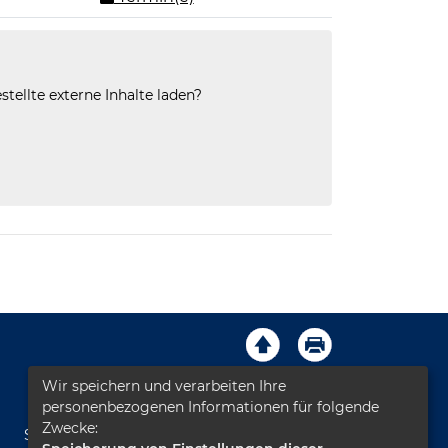
stellte externe Inhalte laden?
Wir speichern und verarbeiten Ihre
Impressum
AGB
Kontakt
personenbezogenen Informationen für folgende
Zwecke:
Sitemap
Datenschutz
Leichte Sprache