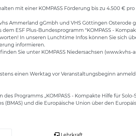
rhalten mit einer KOMPASS Förderung bis zu 4.500 € pro
e kvhs Ammerland gGmbh und VHS Göttingen Osterode g
us dem ESF Plus-Bundesprogramm "KOMPASS - Kompakte H
Antworten! In unseren Lunchtime Infos können Sie sich 
erung informieren.
s finden Sie unter KOMPASS Niedersachsen (www.kvhs
ätestens einen Werktag vor Veranstaltungsbeginn anme
des Programms „KOMPASS - Kompakte Hilfe für Solo-S
es (BMAS) und die Europäische Union über den Europäisc
Lehrkraft