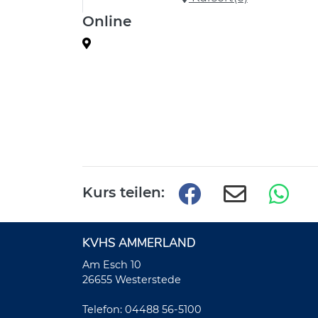
Online
Kurs teilen:
KVHS AMMERLAND
Am Esch 10
26655 Westerstede
Telefon: 04488 56-5100