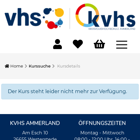
Menü 
Home
Kurssuche
Kursdetails
Der Kurs steht leider nicht mehr zur Verfügung.
KVHS AMMERLAND
ÖFFNUNGSZEITEN
Am Esch 10
Montag - Mittwoch
26655 Westerstede
08:00 - 12:00 Uhr, 14:00 -