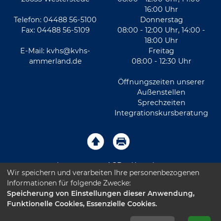
16:00 Uhr
Telefon: 04488 56-5100
Donnerstag
Fax: 04488 56-5109
08:00 - 12:00 Uhr, 14:00 -
18:00 Uhr
E-Mail:
kvhs@kvhs-
Freitag
ammerland.de
08:00 - 12:30 Uhr
Öffnungszeiten unserer
Außenstellen
Sprechzeiten
Integrationskursberatung
Impressum
AGB
Kontakt
Wir speichern und verarbeiten Ihre personenbezogenen
Informationen für folgende Zwecke:
Sitemap
Datenschutz
Leichte Sprache
Speicherung von Einstellungen dieser Anwendung,
Funktionelle Cookies, Essenzielle Cookies.
Barrierefreiheitserklärung