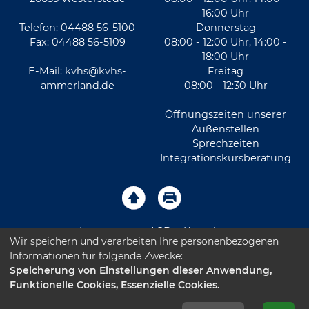
16:00 Uhr
Telefon: 04488 56-5100
Donnerstag
Fax: 04488 56-5109
08:00 - 12:00 Uhr, 14:00 -
18:00 Uhr
E-Mail:
kvhs@kvhs-
Freitag
ammerland.de
08:00 - 12:30 Uhr
Öffnungszeiten unserer
Außenstellen
Sprechzeiten
Integrationskursberatung
Impressum
AGB
Kontakt
Wir speichern und verarbeiten Ihre personenbezogenen
Informationen für folgende Zwecke:
Sitemap
Datenschutz
Leichte Sprache
Speicherung von Einstellungen dieser Anwendung,
Funktionelle Cookies, Essenzielle Cookies.
Barrierefreiheitserklärung