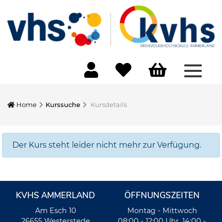
Menü 
Home
Kurssuche
Kursdetails
Der Kurs steht leider nicht mehr zur Verfügung.
KVHS AMMERLAND
ÖFFNUNGSZEITEN
Am Esch 10
Montag - Mittwoch
26655 Westerstede
08:00 - 12:00 Uhr, 14:00 -