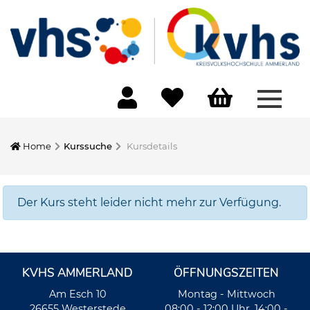
Menü 
Home
Kurssuche
Kursdetails
Der Kurs steht leider nicht mehr zur Verfügung.
KVHS AMMERLAND
ÖFFNUNGSZEITEN
Am Esch 10
Montag - Mittwoch
26655 Westerstede
08:00 - 12:00 Uhr, 14:00 -