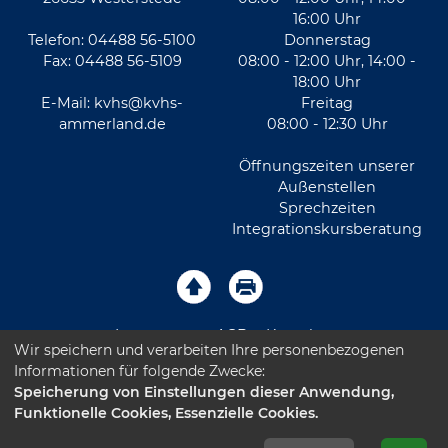
16:00 Uhr
Telefon: 04488 56-5100
Donnerstag
Fax: 04488 56-5109
08:00 - 12:00 Uhr, 14:00 -
18:00 Uhr
E-Mail:
kvhs@kvhs-
Freitag
ammerland.de
08:00 - 12:30 Uhr
Öffnungszeiten unserer
Außenstellen
Sprechzeiten
Integrationskursberatung
Impressum
AGB
Kontakt
Wir speichern und verarbeiten Ihre personenbezogenen
Informationen für folgende Zwecke:
Sitemap
Datenschutz
Leichte Sprache
Speicherung von Einstellungen dieser Anwendung,
Funktionelle Cookies, Essenzielle Cookies.
Barrierefreiheitserklärung