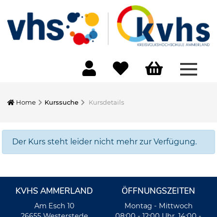
Menü 
Home
Kurssuche
Kursdetails
Der Kurs steht leider nicht mehr zur Verfügung.
KVHS AMMERLAND
ÖFFNUNGSZEITEN
Am Esch 10
Montag - Mittwoch
26655 Westerstede
08:00 - 12:00 Uhr, 14:00 -