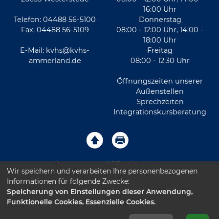
16:00 Uhr
Telefon: 04488 56-5100
Donnerstag
Fax: 04488 56-5109
08:00 - 12:00 Uhr, 14:00 -
18:00 Uhr
E-Mail:
kvhs@kvhs-
Freitag
ammerland.de
08:00 - 12:30 Uhr
Öffnungszeiten unserer
Außenstellen
Sprechzeiten
Integrationskursberatung
Impressum
AGB
Kontakt
Wir speichern und verarbeiten Ihre personenbezogenen
Informationen für folgende Zwecke:
Sitemap
Datenschutz
Leichte Sprache
Speicherung von Einstellungen dieser Anwendung,
Funktionelle Cookies, Essenzielle Cookies.
Barrierefreiheitserklärung