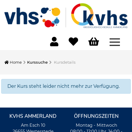
Menü 
Home
Kurssuche
Kursdetails
Der Kurs steht leider nicht mehr zur Verfügung.
KVHS AMMERLAND
ÖFFNUNGSZEITEN
Am Esch 10
Montag - Mittwoch
26655 Westerstede
08:00 - 12:00 Uhr, 14:00 -