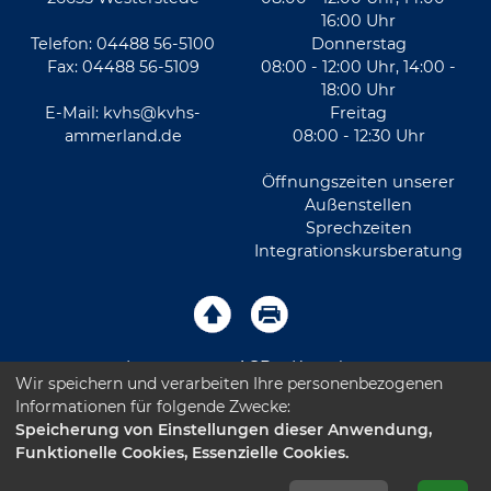
16:00 Uhr
Telefon: 04488 56-5100
Donnerstag
Fax: 04488 56-5109
08:00 - 12:00 Uhr, 14:00 -
18:00 Uhr
E-Mail:
kvhs@kvhs-
Freitag
ammerland.de
08:00 - 12:30 Uhr
Öffnungszeiten unserer
Außenstellen
Sprechzeiten
Integrationskursberatung
Impressum
AGB
Kontakt
Wir speichern und verarbeiten Ihre personenbezogenen
Informationen für folgende Zwecke:
Sitemap
Datenschutz
Leichte Sprache
Speicherung von Einstellungen dieser Anwendung,
Funktionelle Cookies, Essenzielle Cookies.
Barrierefreiheitserklärung