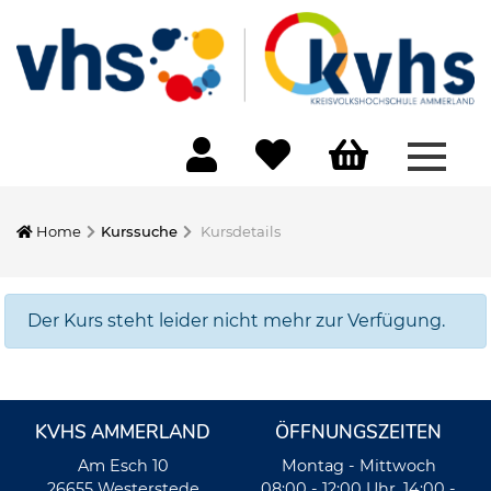
Menü 
Home
Kurssuche
Kursdetails
Der Kurs steht leider nicht mehr zur Verfügung.
KVHS AMMERLAND
ÖFFNUNGSZEITEN
Am Esch 10
Montag - Mittwoch
26655 Westerstede
08:00 - 12:00 Uhr, 14:00 -