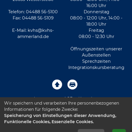
16:00 Uhr
Telefon: 04488 56-5100
Donnerstag
Fax: 04488 56-5109
08:00 - 12:00 Uhr, 14:00 -
18:00 Uhr
E-Mail:
kvhs@kvhs-
Freitag
ammerland.de
08:00 - 12:30 Uhr
Öffnungszeiten unserer
Außenstellen
Sprechzeiten
Integrationskursberatung
Impressum
AGB
Kontakt
Wir speichern und verarbeiten Ihre personenbezogenen
Informationen für folgende Zwecke:
Sitemap
Datenschutz
Leichte Sprache
Speicherung von Einstellungen dieser Anwendung,
Funktionelle Cookies, Essenzielle Cookies.
Barrierefreiheitserklärung