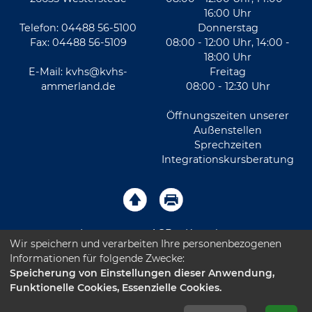
16:00 Uhr
Telefon: 04488 56-5100
Donnerstag
Fax: 04488 56-5109
08:00 - 12:00 Uhr, 14:00 -
18:00 Uhr
E-Mail:
kvhs@kvhs-
Freitag
ammerland.de
08:00 - 12:30 Uhr
Öffnungszeiten unserer
Außenstellen
Sprechzeiten
Integrationskursberatung
Impressum
AGB
Kontakt
Wir speichern und verarbeiten Ihre personenbezogenen
Informationen für folgende Zwecke:
Sitemap
Datenschutz
Leichte Sprache
Speicherung von Einstellungen dieser Anwendung,
Funktionelle Cookies, Essenzielle Cookies.
Barrierefreiheitserklärung