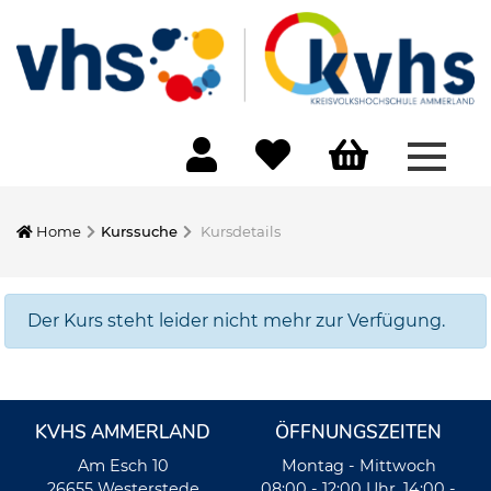
Menü 
Home
Kurssuche
Kursdetails
Der Kurs steht leider nicht mehr zur Verfügung.
KVHS AMMERLAND
ÖFFNUNGSZEITEN
Am Esch 10
Montag - Mittwoch
26655 Westerstede
08:00 - 12:00 Uhr, 14:00 -