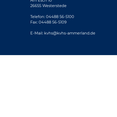
Am Esch 10
26655 Westerstede
Telefon: 04488 56-5100
Fax: 04488 56-5109
E-Mail:
kvhs@kvhs-ammerland.de