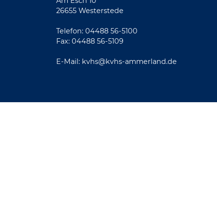
Am Esch 10
26655 Westerstede
Telefon: 04488 56-5100
Fax: 04488 56-5109
E-Mail:
kvhs@kvhs-ammerland.de