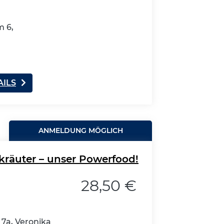
 6,
AILS
ANMELDUNG MÖGLICH
räuter – unser Powerfood!
28,50 €
7a, Veronika