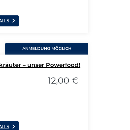
AILS
ANMELDUNG MÖGLICH
räuter – unser Powerfood!
12,00 €
AILS