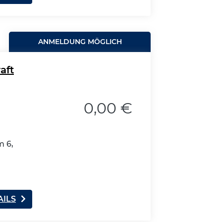
ANMELDUNG MÖGLICH
aft
0,00 €
 6,
AILS