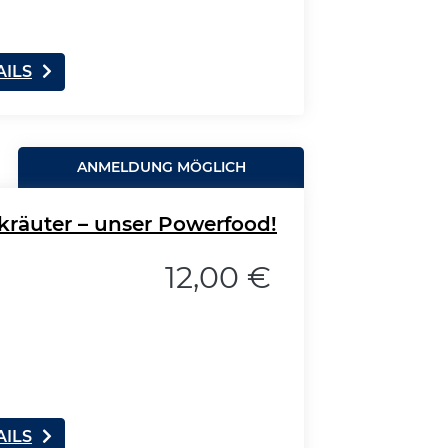
AILS
ANMELDUNG MÖGLICH
räuter – unser Powerfood!
12,00 €
AILS