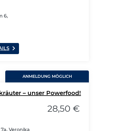
 6,
AILS
ANMELDUNG MÖGLICH
räuter – unser Powerfood!
28,50 €
7a, Veronika