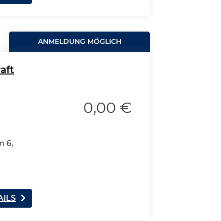
ANMELDUNG MÖGLICH
aft
0,00 €
 6,
AILS