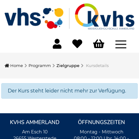
Menü 
Home
Programm
Zielgruppe
Kursdetails
Der Kurs steht leider nicht mehr zur Verfügung.
KVHS AMMERLAND
ÖFFNUNGSZEITEN
Am Esch 10
Montag - Mittwoch
26655 Westerstede
08:00 - 12:00 Uhr, 14:00 -