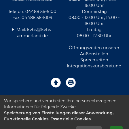
16:00 Uhr
Telefon: 04488 56-5100
Donnerstag
Fax: 04488 56-5109
08:00 - 12:00 Uhr, 14:00 -
18:00 Uhr
E-Mail:
kvhs@kvhs-
Freitag
ammerland.de
08:00 - 12:30 Uhr
Öffnungszeiten unserer
Außenstellen
Sprechzeiten
Integrationskursberatung
Impressum
AGB
Kontakt
Wir speichern und verarbeiten Ihre personenbezogenen
Informationen für folgende Zwecke:
Sitemap
Datenschutz
Leichte Sprache
Speicherung von Einstellungen dieser Anwendung,
Funktionelle Cookies, Essenzielle Cookies.
Barrierefreiheitserklärung