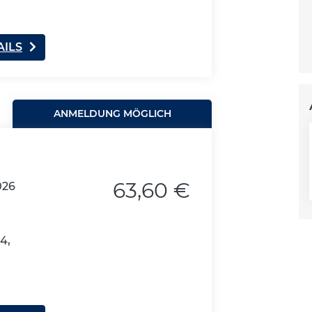
AILS
ANMELDUNG MÖGLICH
63,60 €
026
4,