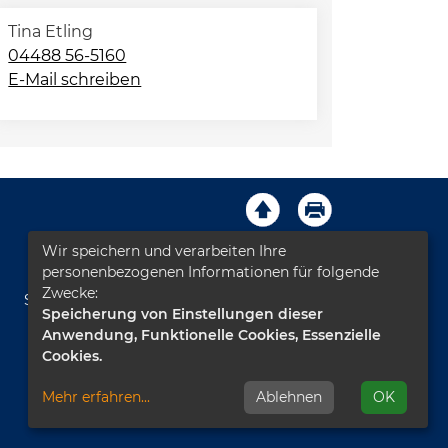
Tina Etling
04488 56-5160
E-Mail schreiben
Wir speichern und verarbeiten Ihre
Impressum
AGB
Kontakt
personenbezogenen Informationen für folgende
Zwecke:
Sitemap
Datenschutz
Leichte Sprache
Speicherung von Einstellungen dieser
Anwendung, Funktionelle Cookies, Essenzielle
Barrierefreiheitserklärung
Cookies.
Mehr erfahren
...
Ablehnen
OK