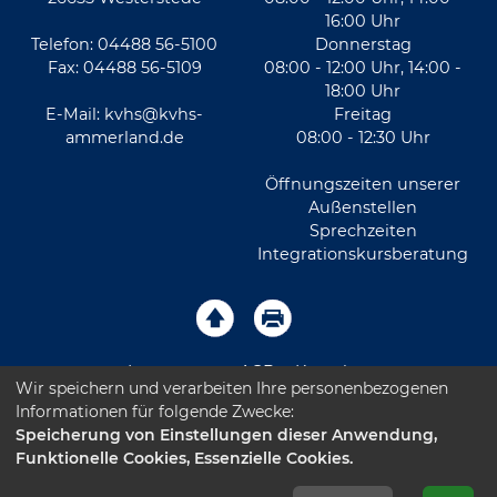
16:00 Uhr
Telefon: 04488 56-5100
Donnerstag
Fax: 04488 56-5109
08:00 - 12:00 Uhr, 14:00 -
18:00 Uhr
E-Mail:
kvhs@kvhs-
Freitag
ammerland.de
08:00 - 12:30 Uhr
Öffnungszeiten unserer
Außenstellen
Sprechzeiten
Integrationskursberatung
Impressum
AGB
Kontakt
Wir speichern und verarbeiten Ihre personenbezogenen
Informationen für folgende Zwecke:
Sitemap
Datenschutz
Leichte Sprache
Speicherung von Einstellungen dieser Anwendung,
Funktionelle Cookies, Essenzielle Cookies.
Barrierefreiheitserklärung