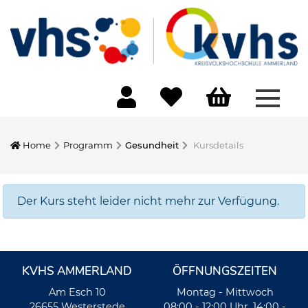
Menü 
Home
Programm
Gesundheit
Kursdetails
Der Kurs steht leider nicht mehr zur Verfügung.
KVHS AMMERLAND
ÖFFNUNGSZEITEN
Am Esch 10
Montag - Mittwoch
26655 Westerstede
08:00 - 12:00 Uhr, 14:00 -