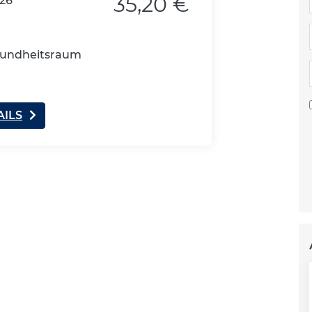
35,20 €
026
esundheitsraum
AILS