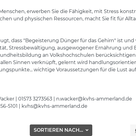
Menschen, erwerben Sie die Fähigkeit, mit Stress konst
ischen und physischen Ressourcen, macht Sie fit für All
eugt, dass "Begeisterung Dünger für das Gehirn" ist und
alität, Stressbewältigung, ausgewogener Ernährung und
undheitsbildung an Volkshochschulen berücksichtigen s
llen Sinnen verknüpft, gelernt wird handlungsorientie
ngspunkte... wichtige Voraussetzungen für die Lust au
cker | 01573 3273563 | n.wacker@kvhs-ammerland.de
56-5101 | kvhs@kvhs-ammerland.de
SORTIEREN NACH...