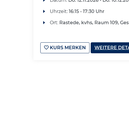
Datum:
Do.
12.11.2026 -
Do.
10.12.2
Uhrzeit:
16:15 - 17:30 Uhr
Ort:
Rastede, kvhs, Raum 109, G
KURS MERKEN
WEITERE DET