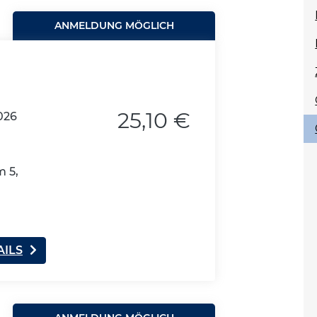
ANMELDUNG MÖGLICH
25,10 €
026
 5,
AILS