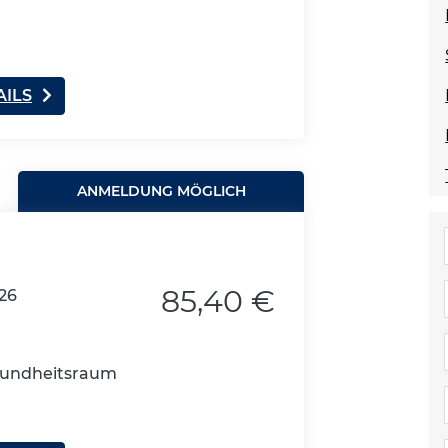
AILS
ANMELDUNG MÖGLICH
85,40 €
026
esundheitsraum