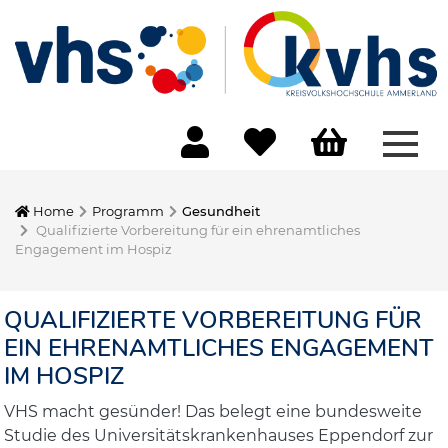
Menü
Home
Programm
Gesundheit
Qualifizierte Vorbereitung für ein ehrenamtliches
Engagement im Hospiz
QUALIFIZIERTE VORBEREITUNG FÜR
EIN EHRENAMTLICHES ENGAGEMENT
IM HOSPIZ
VHS macht gesünder! Das belegt eine bundesweite
Studie des Universitätskrankenhauses Eppendorf zur