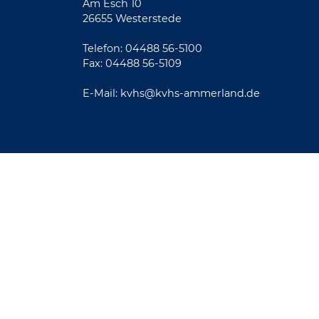
Am Esch 10
26655 Westerstede
Telefon: 04488 56-5100
Fax: 04488 56-5109
E-Mail:
kvhs@kvhs-ammerland.de