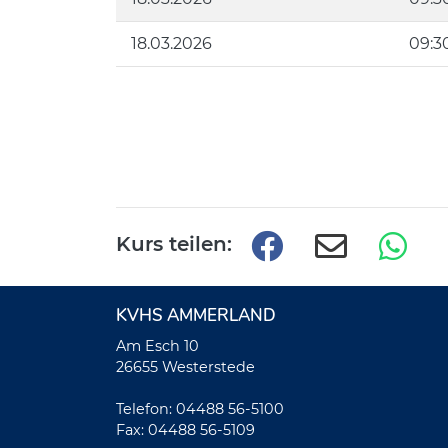
18.03.2026
09:30
Kurs teilen:
KVHS AMMERLAND
Am Esch 10
26655 Westerstede
Telefon: 04488 56-5100
Fax: 04488 56-5109