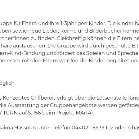
uppe für Eltern und ihre 1-3jährigen Kinder. Die Kinder 
u toben sowie neue Lieder, Reime und Bilderbücher ken
artner*innen zu finden. Gleichzeitig können die Eltern 
äre austauschen. Die Gruppe wird durch geschulte Elter
tern-Kind-Bindung und fördert das Spielen und Spreche
einsam mit den Eltern werden die Kinder begleitet un
öglich.
Konzeptes Griffbereit erfolgt über die Lotsenstelle K
 die Ausstattung der Gruppenangebote werden geförde
TURN auf S. 156 beim Projekt MArTA).
 Naima Hassoun unter Telefon 04402 - 8633 102 oder n