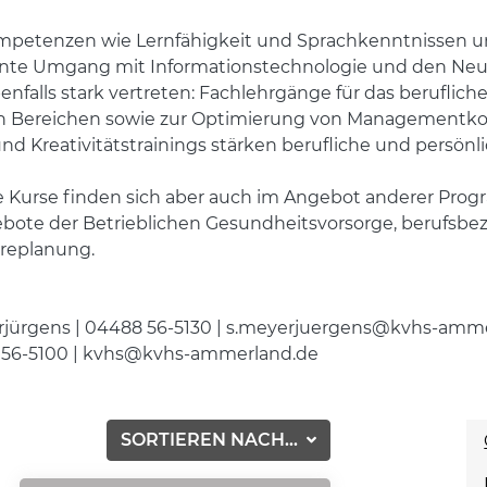
Kompetenzen wie Lernfähigkeit und Sprachkenntnissen u
ente Umgang mit Informationstechnologie und den Neu
enfalls stark vertreten: Fachlehrgänge für das berufl
hen Bereichen sowie zur Optimierung von Managementk
nd Kreativitätstrainings stärken berufliche und persö
re Kurse finden sich aber auch im Angebot anderer Pro
gebote der Betrieblichen Gesundheitsvorsorge, berufsb
ereplanung.
erjürgens | 04488 56-5130 | s.meyerjuergens@kvhs-amm
56-5100 | kvhs@kvhs-ammerland.de
SORTIEREN NACH...