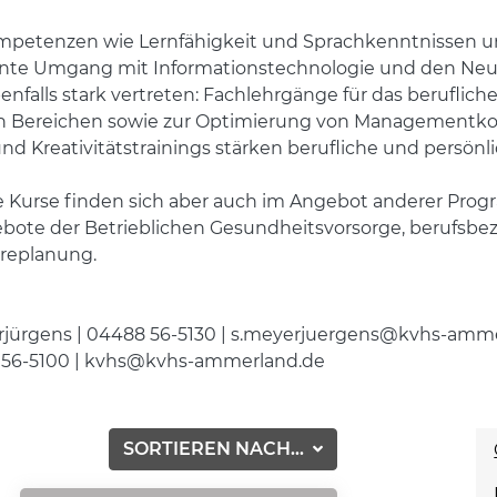
Kompetenzen wie Lernfähigkeit und Sprachkenntnissen u
ente Umgang mit Informationstechnologie und den Neu
enfalls stark vertreten: Fachlehrgänge für das berufl
hen Bereichen sowie zur Optimierung von Managementk
nd Kreativitätstrainings stärken berufliche und persö
re Kurse finden sich aber auch im Angebot anderer Pro
gebote der Betrieblichen Gesundheitsvorsorge, berufsb
ereplanung.
erjürgens | 04488 56-5130 | s.meyerjuergens@kvhs-amm
56-5100 | kvhs@kvhs-ammerland.de
SORTIEREN NACH...