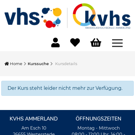
Menü 
Home
Kurssuche
Kursdetails
Der Kurs steht leider nicht mehr zur Verfügung.
KVHS AMMERLAND
ÖFFNUNGSZEITEN
Am Esch 10
Montag - Mittwoch
26655 Westerstede
08:00 - 12:00 Uhr, 14:00 -