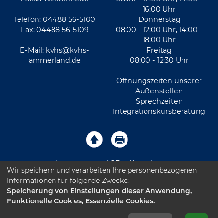
16:00 Uhr
Telefon: 04488 56-5100
Donnerstag
Fax: 04488 56-5109
08:00 - 12:00 Uhr, 14:00 -
18:00 Uhr
E-Mail:
kvhs@kvhs-
Freitag
ammerland.de
08:00 - 12:30 Uhr
Öffnungszeiten unserer
Außenstellen
Sprechzeiten
Integrationskursberatung
Impressum
AGB
Kontakt
Wir speichern und verarbeiten Ihre personenbezogenen
Informationen für folgende Zwecke:
Sitemap
Datenschutz
Leichte Sprache
Speicherung von Einstellungen dieser Anwendung,
Funktionelle Cookies, Essenzielle Cookies.
Barrierefreiheitserklärung