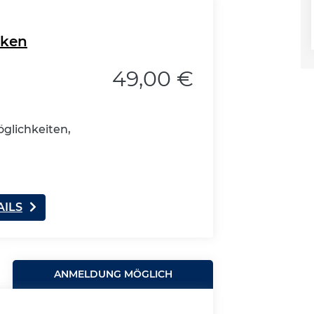
cken
49,00 €
glichkeiten,
AILS
ANMELDUNG MÖGLICH